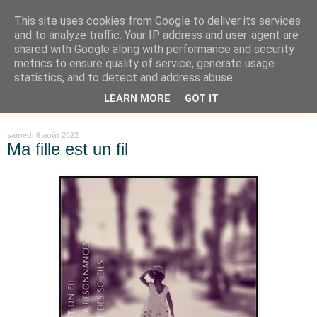
This site uses cookies from Google to deliver its services
Là où je suis née
and to analyze traffic. Your IP address and user-agent are
shared with Google along with performance and security
metrics to ensure quality of service, generate usage
"Les temps sont durs pour les rêveurs" mais shush shush,
statistics, and to detect and address abuse.
j'ai le cœur à l'affût et j'ouvre mon carnet de peau. « Soyez
LEARN MORE
GOT IT
vous-même, tous les autres sont déjà pris. » Oscar Wilde
samedi 6 août 2022
Ma fille est un fil