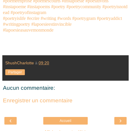
#poemeenprose
#poemescourts
#instapoésie
#poésitivons
#instapoeme
#instapoems
#poetry
#poetrycommunity
#poetryisnotd
ead
#poetryofinstagram
#poetryislife
#ecrire
#writing
#words
#poetrygram
#poetryaddict
#writingpoetry
#lapoesieestinvincible
#lapoesieasauvemonmonde
ShushCharlotte
à
09:20
Partager
Aucun commentaire:
Enregistrer un commentaire
‹
›
Accueil