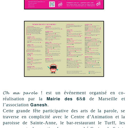
𝓞𝓱 𝓶𝓪 𝓹𝓪𝓻𝓸𝓵𝓮 ! est un événement organisé en co-
réalisation par la 𝗠𝗮𝗶𝗿𝗶𝗲 𝗱𝗲𝘀 𝟲&𝟴 de Marseille et
l’association 𝗚𝗮𝗻𝗲𝘀𝗵.
Cette grande fête participative des arts de la parole, se
traverse en complicité avec le Centre d’Animation et la
paroisse de Sainte-Anne, le bar-restaurant le Turff, les