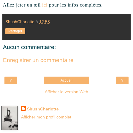
Allez jeter un œil
ici
pour les infos complètes.
ShushCharlotte
à
12:58
Partager
Aucun commentaire:
Enregistrer un commentaire
‹
›
Accueil
Afficher la version Web
Là où je suis née
ShushCharlotte
Afficher mon profil complet