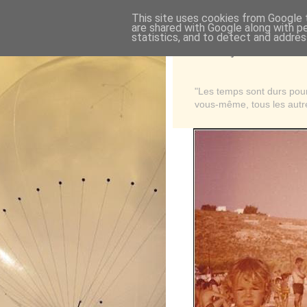
This site uses cookies from Google t
are shared with Google along with p
statistics, and to detect and addres
Là où je suis née
"Les temps sont durs pour 
vous-même, tous les autre