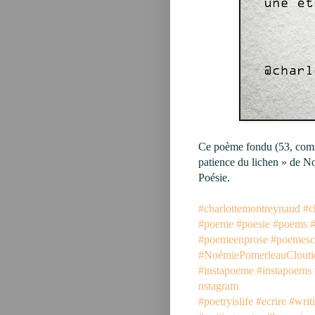
Ce poème fondu (
53
, com
patience du lichen » de N
Poésie.
#charlottemontreynaud
#c
#poeme
#poesie
#poems
#poemeenprose
#poemesc
#NoémiePomerleauClouti
#instapoeme
#instapoems
nstagram
#poetryislife
#ecrire
#writ