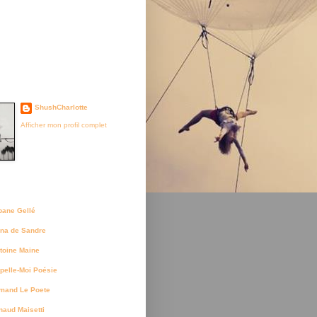
je suis née
ShushCharlotte
Afficher mon profil complet
uteurs
bane Gellé
na de Sandre
toine Maine
pelle-Moi Poésie
mand Le Poete
naud Maisetti