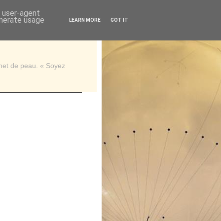
d user-agent
enerate usage
LEARN MORE
GOT IT
rnet de peau. « Soyez