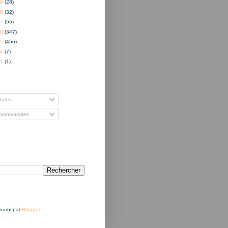
19
(28)
18
(32)
17
(55)
16
(347)
15
(456)
14
(7)
01
(1)
nner à
ticles
mmentaires
Fourni par
Blogger
.