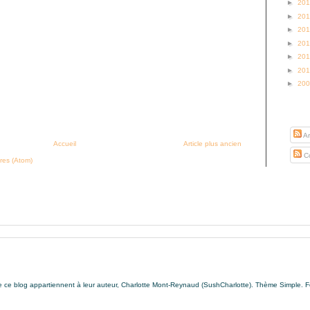
►
20
►
20
►
20
►
20
►
20
►
20
►
20
S’abo
Ar
Accueil
Article plus ancien
Co
res (Atom)
de ce blog appartiennent à leur auteur, Charlotte Mont-Reynaud (SushCharlotte). Thème Simple. 