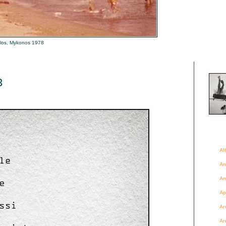
alos, Mykonos 1978
Là où 
3
Des a
Al
An
An
Ap
Ar
Ar