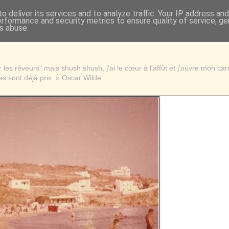
o deliver its services and to analyze traffic. Your IP address an
erformance and security metrics to ensure quality of service, g
s abuse.
les rêveurs" mais shush shush, j'ai le cœur à l'affût et j'ouvre mon ca
s sont déjà pris. » Oscar Wilde