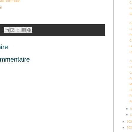
tinvincible
C
e
C
P
C
C
P
C
re:
L
C
ommentaire
C
C
C
P
M
C
P
P
►
f
►
j
►
20
►
20