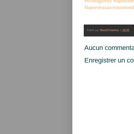
#writingpoetry
#lapoesiees
#lapoesieasauvemonmond
Publié par
ShushCharlotte
à
18:05
Aucun commentai
Enregistrer un c