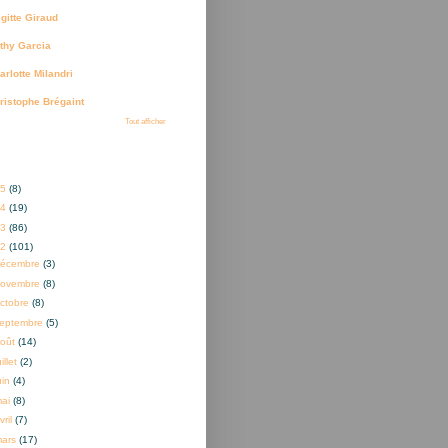
igitte Giraud
thy Garcia
arlotte Milandri
ristophe Brégaint
Tout afficher
ves
25
(8)
24
(19)
23
(86)
22
(101)
décembre
(3)
novembre
(8)
ctobre
(8)
eptembre
(5)
oût
(14)
uillet
(2)
uin
(4)
mai
(8)
vril
(7)
mars
(17)