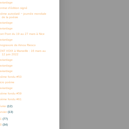
aviardage
ontrat d'édition signé
oème autodaté ~ journée mondiale
de la poésie
aviardage
aviardage
oet Poet du 19 au 27 mars à Nice
aviardage
inogravure de Ainoa Riesco
ENT VOIX à Marseille : 16 mars au
12 juin 2022
aviardage
aviardage
aviardage
oème fondu #53
icro poème
aviardage
oème fondu #59
oème fondu #61
évrier
(12)
anvier
(13)
21
(77)
20
(34)