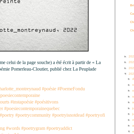
Br
Ca
Ch
Ch
Archi
►
20
me celui de la page souche) a été écrit à partir de « La
►
20
►
20
oémie Pomerleau-Cloutier, publié chez La Peuplade
▼
20
►
►
harlotte_montreynaud
#poésie
#PoemeFondu
►
o
#poesiecontemporaine
►
s
ourts
#instapoésie
#poésitivons
►
a
er
#poesiecontemporainequebec
►
j
►
j
#poetry
#poetrycommunity
#poetryisnotdead
#poetryofi
►
►
a
ing
#words
#poetrygram
#poetryaddict
▼