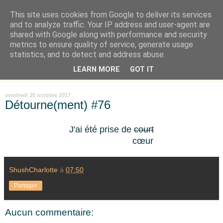
This site uses cookies from Google to deliver its services
Là où je suis née
and to analyze traffic. Your IP address and user-agent are
shared with Google along with performance and security
metrics to ensure quality of service, generate usage
"Les temps sont durs pour les rêveurs" mais shush shush,
statistics, and to detect and address abuse.
j'ai le cœur à l'affût et j'ouvre mon carnet de peau. « Soyez
LEARN MORE
GOT IT
vous-même, tous les autres sont déjà pris. » Oscar Wilde
vendredi 20 octobre 2017
Détourne(ment) #76
J'ai été prise de
court
cœur
ShushCharlotte
à
07:50
Partager
Aucun commentaire: