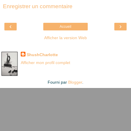
Enregistrer un commentaire
‹
›
Accueil
Afficher la version Web
Là où je suis née
ShushCharlotte
Afficher mon profil complet
Fourni par
Blogger
.