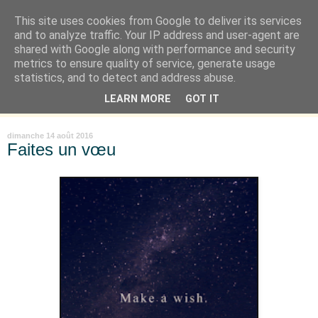
This site uses cookies from Google to deliver its services
Là où je suis née
and to analyze traffic. Your IP address and user-agent are
shared with Google along with performance and security
metrics to ensure quality of service, generate usage
"Les temps sont durs pour les rêveurs" mais shush shush,
statistics, and to detect and address abuse.
j'ai le cœur à l'affût et j'ouvre mon carnet de peau. « Soyez
LEARN MORE
GOT IT
vous-même, tous les autres sont déjà pris. » Oscar Wilde
dimanche 14 août 2016
Faites un vœu