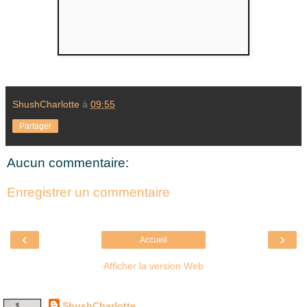
ShushCharlotte
à
09:55
Partager
Aucun commentaire:
Enregistrer un commentaire
‹
›
Accueil
Afficher la version Web
Là où je suis née
ShushCharlotte