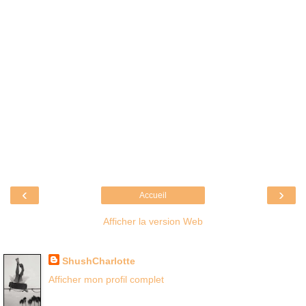
‹
›
Accueil
Afficher la version Web
Là où je suis née
ShushCharlotte
Afficher mon profil complet