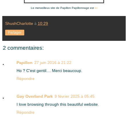
Le merveilleux site de Papillon Papillonnage est
ici
ShushCharlotte
à
10:29
Partager
2 commentaires:
Papillon
27 juin 2016 à 21:22
Ho ? C'est gentil.... Merci beaucoup.
Répondre
Gay Overland Park
9 février 2025 à 05:45
I love browsing through this beautiful website.
Répondre