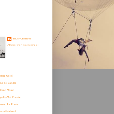
je suis née
ShushCharlotte
Afficher mon profil complet
uteurs
bane Gellé
na de Sandre
toine Maine
pelle-Moi Poésie
mand Le Poete
naud Maisetti