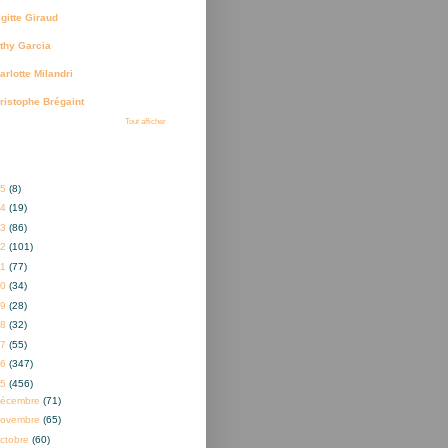
igitte Giraud
thy Garcia
arlotte Milandri
ristophe Brégaint
Tout afficher
ves
25
(8)
24
(19)
23
(86)
22
(101)
21
(77)
20
(34)
19
(28)
18
(32)
17
(55)
16
(347)
15
(456)
décembre
(71)
novembre
(65)
ctobre
(60)