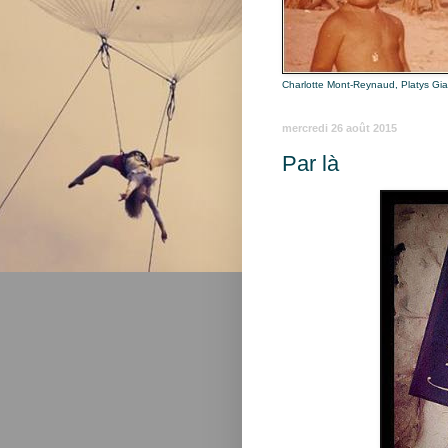
Charlotte Mont-Reynaud, Platys Gi
mercredi 26 août 2015
Par là