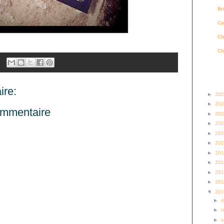
Br
Ca
Ch
Ch
Archi
re:
►
20
►
20
ommentaire
►
20
►
20
►
20
►
20
►
20
►
20
►
20
►
20
▼
20
►
►
►
o