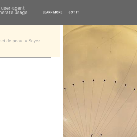
d user-agent
enerate usage
LEARN MORE
GOT IT
rnet de peau. « Soyez