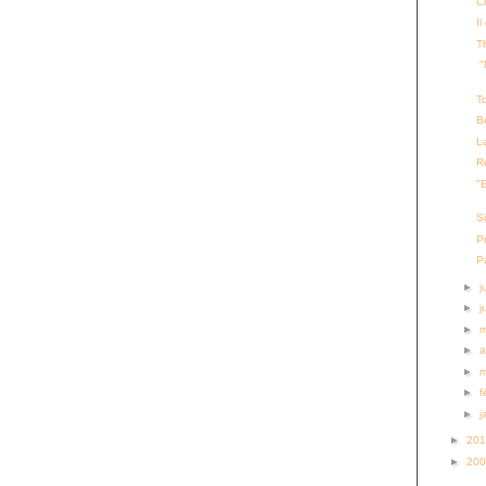
C
Il
Th
"
To
B
L
Re
"
S
P
P
►
j
►
j
►
►
a
►
►
f
►
j
►
20
►
20