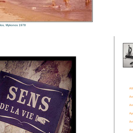
alos, Mykonos 1978
Là où 
Des a
Al
An
An
Ap
Ar
Ar