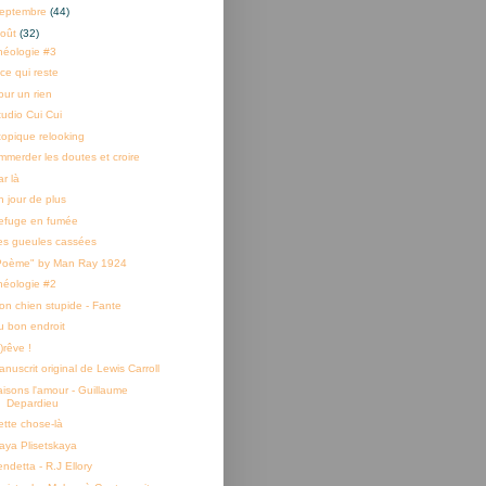
eptembre
(44)
oût
(32)
héologie #3
ce qui reste
our un rien
tudio Cui Cui
topique relooking
mmerder les doutes et croire
r là
n jour de plus
efuge en fumée
es gueules cassées
Poème" by Man Ray 1924
héologie #2
on chien stupide - Fante
u bon endroit
)rêve !
nuscrit original de Lewis Carroll
aisons l'amour - Guillaume
Depardieu
ette chose-là
aya Plisetskaya
ndetta - R.J Ellory