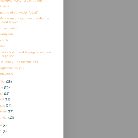
hristophe Mahy - à Contre-nuit
 était là
e end of the world. (détail)
Mais je ne pratique aucune drogue
sauf la rêve...
ut est relatif
eauty(ful)
a bulle
lief
Ecrire c'est quand la page a soudain
l'épaisse...
i le "plan A" ne marche pas
rogramme du jour
aul Valéry
uillet
(28)
uin
(20)
mai
(11)
vril
(31)
mars
(64)
évrier
(17)
anvier
(13)
14
(7)
01
(1)