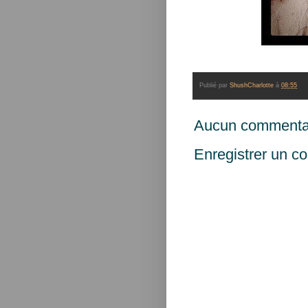
Publié par
ShushCharlotte
à
08:55
Aucun commentai
Enregistrer un c