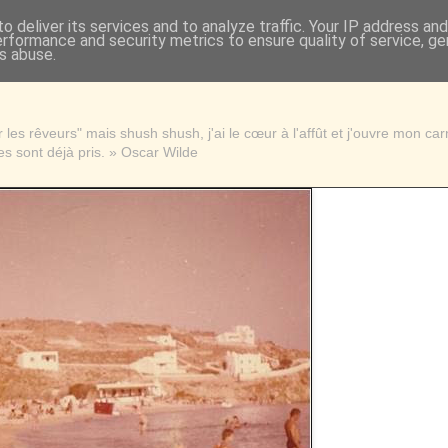
o deliver its services and to analyze traffic. Your IP address an
erformance and security metrics to ensure quality of service, g
s abuse.
les rêveurs" mais shush shush, j'ai le cœur à l'affût et j'ouvre mon ca
s sont déjà pris. » Oscar Wilde