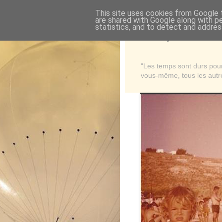
This site uses cookies from Google t
are shared with Google along with p
statistics, and to detect and addres
Là où je suis née
"Les temps sont durs pour 
vous-même, tous les autre