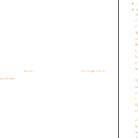
►
s
▼
a
T
A 
P
S
U
E
Pa
U
R
L
Accueil
Article plus ancien
"
res (Atom)
T
M
A
(T
Ma
F
C
M
Ve