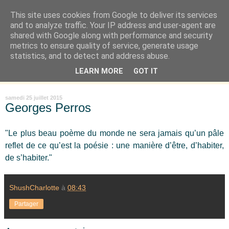
This site uses cookies from Google to deliver its services
Là où je suis née
and to analyze traffic. Your IP address and user-agent are
shared with Google along with performance and security
metrics to ensure quality of service, generate usage
"Les temps sont durs pour les rêveurs" mais shush shush,
statistics, and to detect and address abuse.
j'ai le cœur à l'affût et j'ouvre mon carnet de peau. « Soyez
LEARN MORE
GOT IT
vous-même, tous les autres sont déjà pris. » Oscar Wilde
samedi 25 juillet 2015
Georges Perros
"Le plus beau poème du monde ne sera jamais qu’un pâle
reflet de ce qu’est la poésie : une manière d’être, d’habiter,
de s’habiter
."
ShushCharlotte
à
08:43
Partager