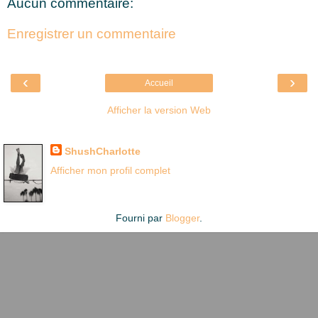
Aucun commentaire:
Enregistrer un commentaire
‹
›
Accueil
Afficher la version Web
Là où je suis née
ShushCharlotte
Afficher mon profil complet
Fourni par
Blogger
.