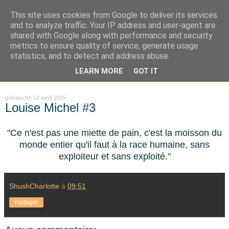
This site uses cookies from Google to deliver its services
Là où je suis née
and to analyze traffic. Your IP address and user-agent are
shared with Google along with performance and security
metrics to ensure quality of service, generate usage
"Les temps sont durs pour les rêveurs" mais shush shush,
statistics, and to detect and address abuse.
j'ai le cœur à l'affût et j'ouvre mon carnet de peau. « Soyez
LEARN MORE
GOT IT
vous-même, tous les autres sont déjà pris. » Oscar Wilde
dimanche 12 avril 2015
Louise Michel #3
"Ce n'est pas une miette de pain, c'est la moisson du
monde entier qu'il faut à la race humaine, sans
exploiteur et sans exploité."
ShushCharlotte
à
09:51
Partager