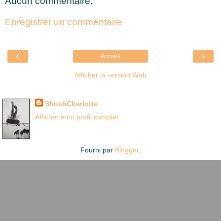
Aucun commentaire:
Enregistrer un commentaire
‹
›
Accueil
Afficher la version Web
Là où je suis née
ShushCharlotte
Afficher mon profil complet
Fourni par
Blogger
.