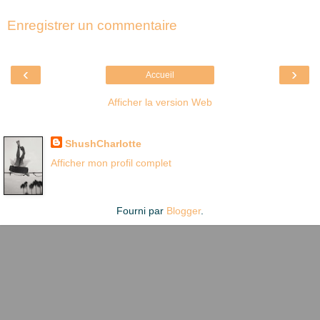
Enregistrer un commentaire
‹
›
Accueil
Afficher la version Web
Là où je suis née
ShushCharlotte
Afficher mon profil complet
Fourni par
Blogger
.