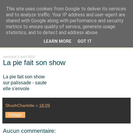
This site uses cookies from Google to deliver its services
Là où je suis née
and to analyze traffic. Your IP address and user-agent are
shared with Google along with performance and security
metrics to ensure quality of service, generate usage
"Les temps sont durs pour les rêveurs" mais shush shush,
statistics, and to detect and address abuse.
j'ai le cœur à l'affût et j'ouvre mon carnet de peau. « Soyez
LEARN MORE
GOT IT
vous-même, tous les autres sont déjà pris. » Oscar Wilde
mercredi 1 avril 2015
La pie fait son show
La pie fait son show
sur palissade - saute
elle s'envole
ShushCharlotte
à
18:09
Partager
Aucun commentaire: