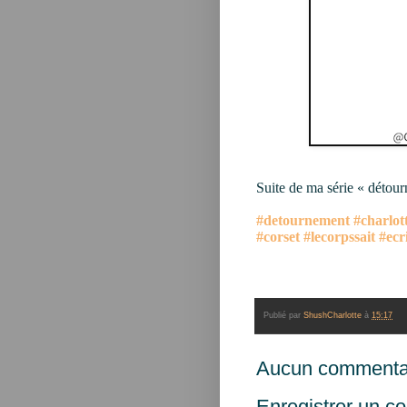
Suite de ma série « détou
#detournement
#charlo
#corset
#lecorpssait
#ecr
Publié par
ShushCharlotte
à
15:17
Aucun commentai
Enregistrer un c