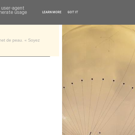
d user-agent
enerate usage
LEARN MORE
GOT IT
rnet de peau. « Soyez