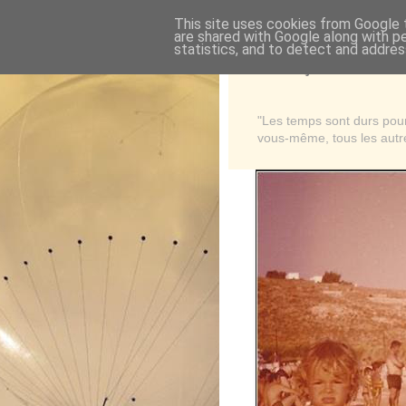
This site uses cookies from Google t
are shared with Google along with p
statistics, and to detect and addres
Là où je suis née
"Les temps sont durs pour 
vous-même, tous les autre