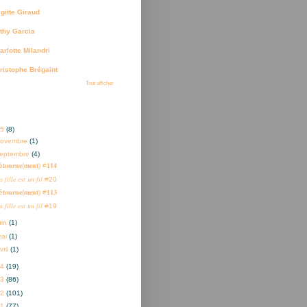
igitte Giraud
thy Garcia
arlotte Milandri
ristophe Brégaint
Tout afficher
ves
25
(8)
novembre
(1)
eptembre
(4)
𝐭𝐨𝐮𝐫𝐧𝐞(𝐦𝐞𝐧𝐭) #𝟏𝟏𝟒
 𝑓𝑖𝑙𝑙𝑒 𝑒𝑠𝑡 𝑢𝑛 𝑓𝑖𝑙 #20
𝐭𝐨𝐮𝐫𝐧𝐞(𝐦𝐞𝐧𝐭) #𝟏𝟏𝟑
 𝑓𝑖𝑙𝑙𝑒 𝑒𝑠𝑡 𝑢𝑛 𝑓𝑖𝑙 #19
uin
(1)
mai
(1)
vril
(1)
24
(19)
23
(86)
22
(101)
21
(77)