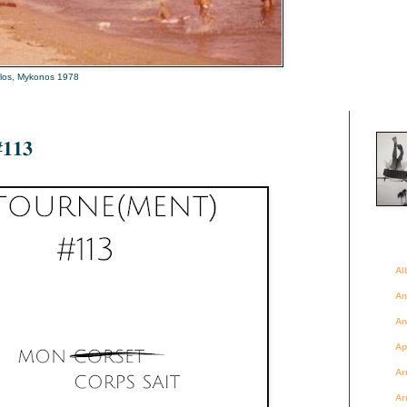
alos, Mykonos 1978
Là où 
𝟏𝟏𝟑
Des a
Al
An
An
Ap
Ar
Ar