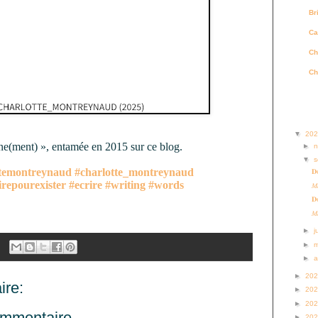
Br
Ca
Ch
Ch
Archi
▼
20
rne(ment) », entamée en 2015 sur ce blog
.
►
▼
s
ttemontreynaud
#charlotte_montreynaud
𝐃é
irepourexister
#ecrire
#writing
#words
𝑀
𝐃é
𝑀
►
j
►
►
a
►
20
re:
►
20
►
20
ommentaire
►
20