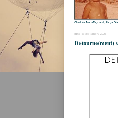
Charlotte Mont-Reynaud, Platys Gi
lundi 8 septembre 2025
𝐃é𝐭𝐨𝐮𝐫𝐧𝐞(𝐦𝐞𝐧𝐭) #