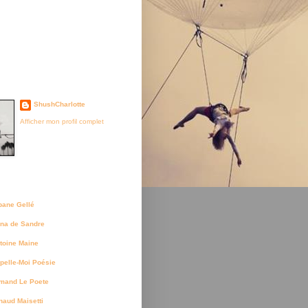
je suis née
ShushCharlotte
Afficher mon profil complet
uteurs
bane Gellé
na de Sandre
toine Maine
pelle-Moi Poésie
mand Le Poete
naud Maisetti