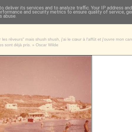
o deliver its services and to analyze traffic. Your IP address an
erformance and security metrics to ensure quality of service, g
s abuse.
les rêveurs" mais shush shush, j'ai le cœur à l'affût et j'ouvre mon ca
s sont déjà pris. » Oscar Wilde