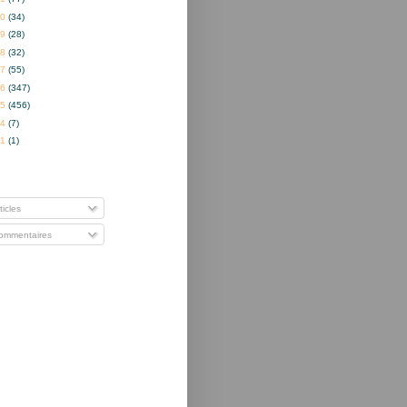
20
(34)
19
(28)
18
(32)
17
(55)
16
(347)
15
(456)
14
(7)
01
(1)
nner à
ticles
mmentaires