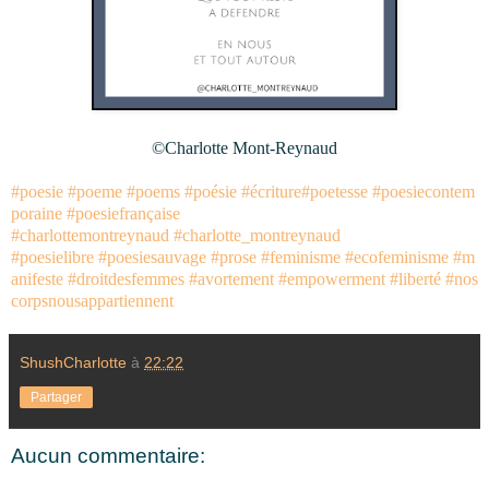
©Charlotte Mont-Reynaud
#poesie
#poeme
#poems
#poésie
#écriture
#poetesse
#poesiecontem
poraine
#poesiefrançaise
#charlottemontreynaud
#charlotte_montreynaud
#poesielibre
#poesiesauvage
#prose
#feminisme
#ecofeminisme
#m
anifeste
#droitdesfemmes
#avortement
#empowerment
#liberté
#nos
corpsnousappartiennent
ShushCharlotte
à
22:22
Partager
Aucun commentaire: