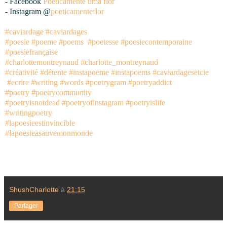
- Facebook
Poeticamente uma flor
- Instagram @
poeticamenteflor
#caviardage
#caviardages
#poesie
#poeme
#poems
#poetesse
#poesiecontemporaine
#poesiefrançaise
#charlottemontreynaud
#charlotte_montreynaud
#créativité
#détente
#instapoeme
#instapoems
#caviardagesetcie
#ecrire
#writing
#words
#poetrygram
#poetryaddict
#poetry
#poetrycommunity
#poetryisnotdead
#poetryofinstagram
#poetryislife
#writingpoetry
#lapoesieestinvincible
#lapoesieasauvemonmonde
ShushCharlotte
à
21:15
Partager