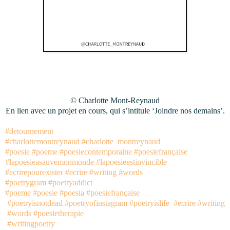
© Charlotte Mont-Reynaud
En lien avec un projet en cours, qui s’intitule ‘Joindre nos demains’.
#detournement
#charlottemontreynaud
#charlotte_montreynaud
#poesie
#poeme
#poesiecontemporaine
#poesiefrançaise
#lapoesieasauvemonmonde
#lapoesieestinvincible
#ecrirepourexister
#ecrire
#writing
#words
#poetrygram
#poetryaddict
#poeme
#poesie
#poesia
#poesiefrançaise
#poetryisnotdead
#poetryofinstagram
#poetryislife
#ecrire
#writing
#words
#poesietherapie
#writingpoetry