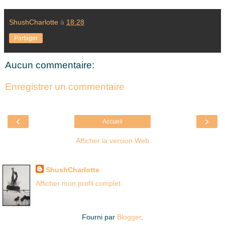
ShushCharlotte
à
18:28
Partager
Aucun commentaire:
Enregistrer un commentaire
‹
›
Accueil
Afficher la version Web
Là où je suis née
ShushCharlotte
Afficher mon profil complet
Fourni par
Blogger
.