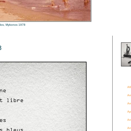
alos, Mykonos 1978
Là où 
8
Des a
Al
An
An
Ap
Ar
Ar