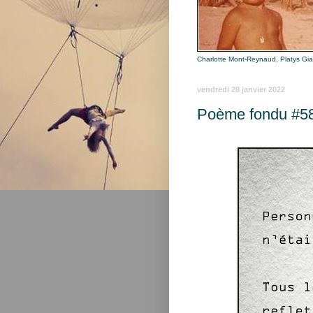
Charlotte Mont-Reynaud, Platys Gi
vendredi 28 janvier 2022
Poème fondu #5