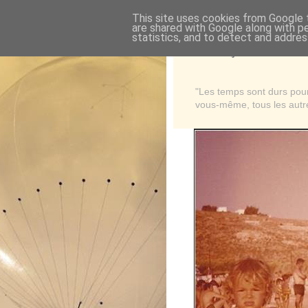
This site uses cookies from Google t
are shared with Google along with p
statistics, and to detect and addres
Là où je suis née
"Les temps sont durs pour 
vous-même, tous les autre