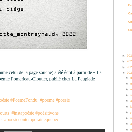
Br
Ca
Ch
Ch
Archi
►
20
►
20
►
20
 celui de la page souche) a été écrit à partir de « La 
▼
20
►
oémie Pomerleau-Cloutier, publié chez La Peuplade 
►
►
o
►
s
oésie
#PoemeFondu
#poeme
#poesie
►
a
►
j
ourts
#instapoésie
#poésitivons
►
j
►
er
#poesiecontemporainequebec
►
a
►