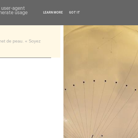
d user-agent
enerate usage
LEARN MORE
GOT IT
rnet de peau. « Soyez