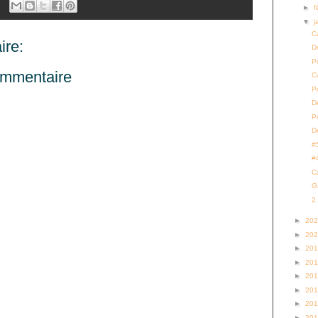
►
f
▼
j
C
re:
D
P
ommentaire
C
P
D
P
D
#
#
C
G
2
►
20
►
20
►
20
►
20
►
20
►
20
►
20
►
20