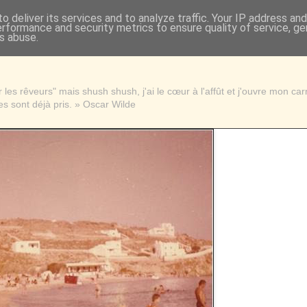
o deliver its services and to analyze traffic. Your IP address an
erformance and security metrics to ensure quality of service, g
s abuse.
les rêveurs" mais shush shush, j'ai le cœur à l'affût et j'ouvre mon ca
s sont déjà pris. » Oscar Wilde