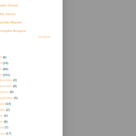
igitte Giraud
thy Garcia
arlotte Milandri
ristophe Brégaint
Tout afficher
ves
25
(8)
24
(19)
23
(86)
22
(101)
décembre
(3)
novembre
(8)
ctobre
(8)
eptembre
(5)
oût
(14)
uillet
(2)
uin
(4)
mai
(8)
vril
(7)
mars
(17)