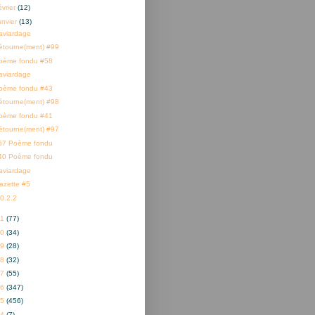
évrier
(12)
anvier
(13)
aviardage
étourne(ment) #99
oème fondu #58
aviardage
oème fondu #43
étourne(ment) #98
oème fondu #41
étourne(ment) #97
57 Poème fondu
40 Poème fondu
aviardage
azette #5
.0.2.2
21
(77)
20
(34)
19
(28)
18
(32)
17
(55)
16
(347)
15
(456)
14
(7)