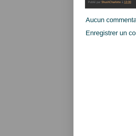
Publié par
ShushCharlotte
à
13:00
Aucun commentai
Enregistrer un c