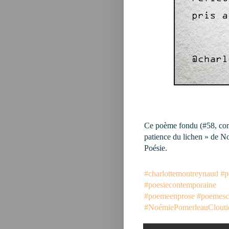
Ce poème fondu (#58, comme
patience du lichen » de N
Poésie.
#charlottemontreynaud
#p
#poesiecontemporaine
#poemeenprose
#poemesc
#NoémiePomerleauClouti