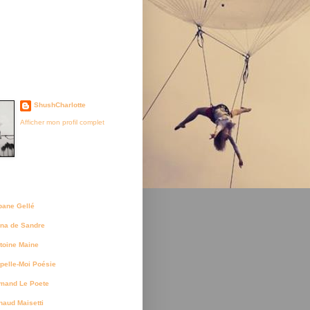
je suis née
ShushCharlotte
Afficher mon profil complet
uteurs
bane Gellé
na de Sandre
toine Maine
pelle-Moi Poésie
mand Le Poete
naud Maisetti