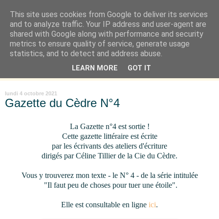
This site uses cookies from Google to deliver its services
Là où je suis née
and to analyze traffic. Your IP address and user-agent are
shared with Google along with performance and security
metrics to ensure quality of service, generate usage
"Les temps sont durs pour les rêveurs" mais shush shush,
statistics, and to detect and address abuse.
j'ai le cœur à l'affût et j'ouvre mon carnet de peau. « Soyez
LEARN MORE
GOT IT
vous-même, tous les autres sont déjà pris. » Oscar Wilde
lundi 4 octobre 2021
Gazette du Cèdre N°4
La Gazette n°4 est sortie !
Cette gazette littéraire est écrite
par les écrivants des ateliers d'écriture
dirigés par Céline Tillier
de la Cie du Cèdre
.
Vous y trouverez mon texte - le N° 4 - de la série intitulée
"Il faut peu de choses pour tuer une étoile".
Elle est consultable en ligne
ici
.