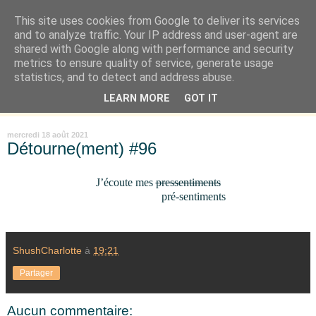
This site uses cookies from Google to deliver its services
Là où je suis née
and to analyze traffic. Your IP address and user-agent are
shared with Google along with performance and security
metrics to ensure quality of service, generate usage
"Les temps sont durs pour les rêveurs" mais shush shush,
statistics, and to detect and address abuse.
j'ai le cœur à l'affût et j'ouvre mon carnet de peau. « Soyez
LEARN MORE
GOT IT
vous-même, tous les autres sont déjà pris. » Oscar Wilde
mercredi 18 août 2021
Détourne(ment) #96
J’écoute mes
pressentiments
pré-sentiments
ShushCharlotte
à
19:21
Partager
Aucun commentaire: