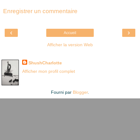
Enregistrer un commentaire
‹
›
Accueil
Afficher la version Web
Là où je suis née
ShushCharlotte
Afficher mon profil complet
Fourni par
Blogger
.