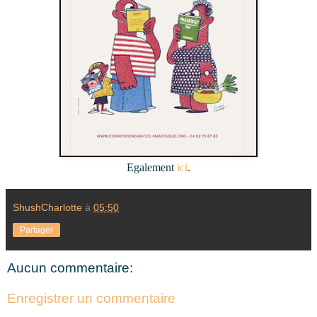
Egalement
ici
.
ShushCharlotte
à
05:50
Partager
Aucun commentaire:
Enregistrer un commentaire