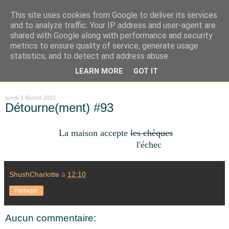
This site uses cookies from Google to deliver its services
Là où je suis née
and to analyze traffic. Your IP address and user-agent are
shared with Google along with performance and security
metrics to ensure quality of service, generate usage
"Les temps sont durs pour les rêveurs" mais shush shush,
statistics, and to detect and address abuse.
j'ai le cœur à l'affût et j'ouvre mon carnet de peau. « Soyez
LEARN MORE
GOT IT
vous-même, tous les autres sont déjà pris. » Oscar Wilde
lundi 1 février 2021
Détourne(ment) #93
La maison accepte
les chèques
l'échec
ShushCharlotte
à
12:10
Partager
Aucun commentaire: