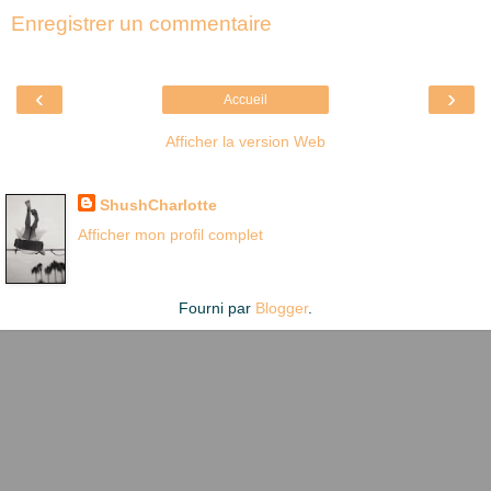
Enregistrer un commentaire
‹
›
Accueil
Afficher la version Web
Là où je suis née
ShushCharlotte
Afficher mon profil complet
Fourni par
Blogger
.