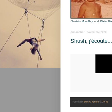
Charlotte Mont-Reynaud, Platys Gi
dimanche 1 novembre 2020
Shush, j'écoute..
Publié par
ShushCharlotte
à
19:42