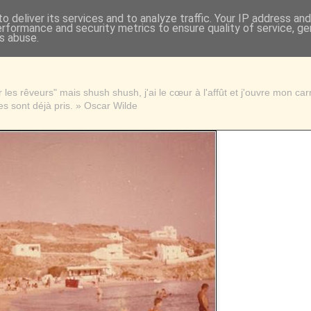
o deliver its services and to analyze traffic. Your IP address an
erformance and security metrics to ensure quality of service, g
s abuse.
les rêveurs" mais shush shush, j'ai le cœur à l'affût et j'ouvre mon ca
s sont déjà pris. » Oscar Wilde