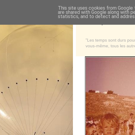
This site uses cookies from Google t
are shared with Google along with p
statistics, and to detect and addres
Là où je suis née
"Les temps sont durs pour 
vous-même, tous les autre