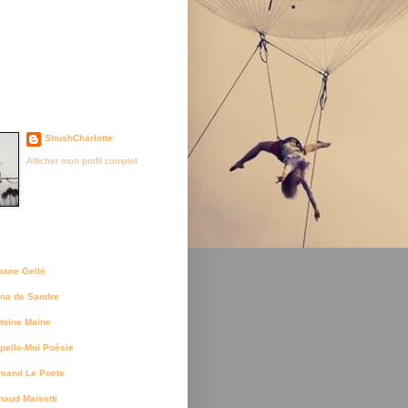
je suis née
ShushCharlotte
Afficher mon profil complet
uteurs
bane Gellé
na de Sandre
toine Maine
pelle-Moi Poésie
mand Le Poete
naud Maisetti