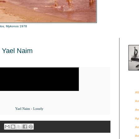
alos, Mykonos 1978
Là où 
. Yael Naim
Des a
Al
An
Yael Naim - Lonely
An
Ap
Ar
Ar