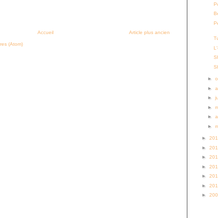
Po
B
P
Accueil
Article plus ancien
T
res (Atom)
L
S
S
►
o
►
a
►
j
►
►
a
►
►
20
►
20
►
20
►
20
►
20
►
20
►
20
S’abo