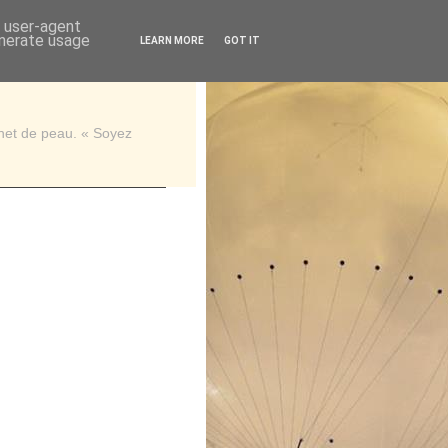
d user-agent
enerate usage
LEARN MORE
GOT IT
rnet de peau. « Soyez