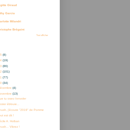
igitte Giraud
thy Garcia
arlotte Milandri
ristophe Brégaint
Tout afficher
ves
25
(8)
24
(19)
23
(86)
22
(101)
21
(77)
20
(34)
décembre
(4)
novembre
(13)
ue tu oses t'envoler
ster éblouie...
hush, j'écoute "2019" de Pomme
ut est dit !
écile A. Holban
hush... Vibrez !