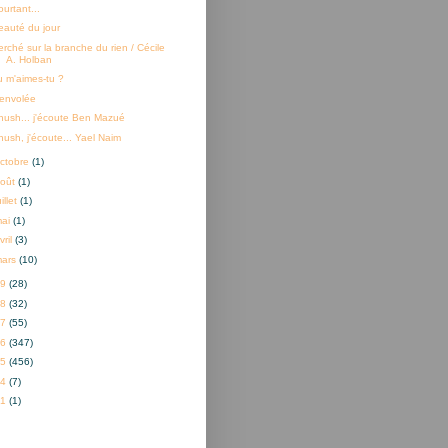
urtant...
eauté du jour
erché sur la branche du rien / Cécile
A. Holban
u m'aimes-tu ?
'envolée
hush... j'écoute Ben Mazué
hush, j'écoute... Yael Naim
ctobre
(1)
oût
(1)
uillet
(1)
mai
(1)
vril
(3)
mars
(10)
19
(28)
18
(32)
17
(55)
16
(347)
15
(456)
14
(7)
01
(1)
nner à