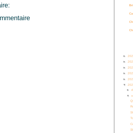
re:
Br
Ca
ommentaire
Ch
Ch
Archi
►
20
►
20
►
20
►
20
►
20
▼
20
►
▼
Q
Re
S
To
C
S