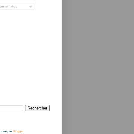
mmentaires
Fourni par
Blogger
.