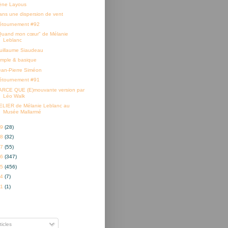
rène Layous
ans une dispersion de vent
étournement #92
Quand mon cœur" de Mélanie
Leblanc
uillaume Siaudeau
imple & basique
ean-Pierre Siméon
étournement #91
ARCE QUE (E)mouvante version par
Léo Walk
ELIER de Mélanie Leblanc au
Musée Mallarmé
19
(28)
18
(32)
17
(55)
16
(347)
15
(456)
14
(7)
01
(1)
nner à
ticles