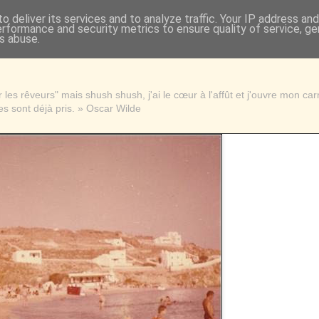
o deliver its services and to analyze traffic. Your IP address an
erformance and security metrics to ensure quality of service, g
s abuse.
les rêveurs" mais shush shush, j'ai le cœur à l'affût et j'ouvre mon ca
s sont déjà pris. » Oscar Wilde