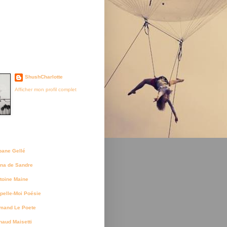
je suis née
ShushCharlotte
Afficher mon profil complet
uteurs
bane Gellé
na de Sandre
toine Maine
pelle-Moi Poésie
mand Le Poete
naud Maisetti