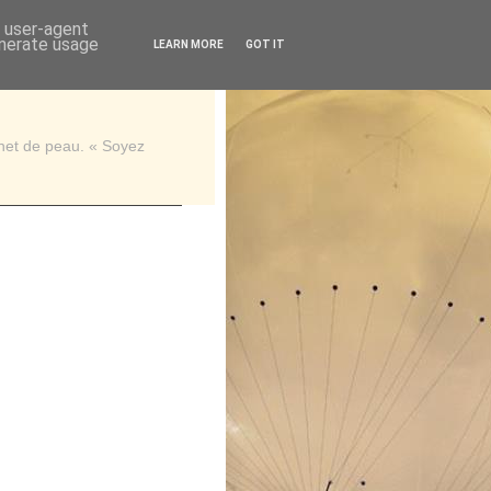
d user-agent
enerate usage
LEARN MORE
GOT IT
rnet de peau. « Soyez