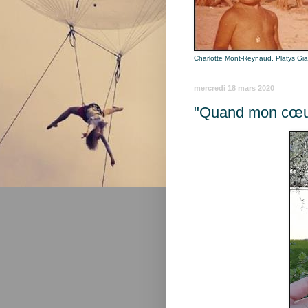
Charlotte Mont-Reynaud, Platys Gi
mercredi 18 mars 2020
"Quand mon cœur