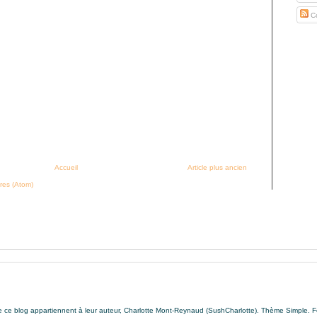
Co
Accueil
Article plus ancien
res (Atom)
de ce blog appartiennent à leur auteur, Charlotte Mont-Reynaud (SushCharlotte). Thème Simple. 