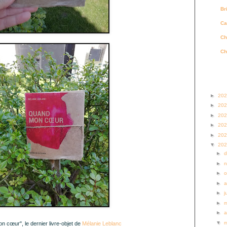
Br
Ca
Ch
Ch
Archi
►
20
►
20
►
20
►
20
►
20
▼
20
►
►
►
o
►
a
►
j
►
►
a
▼
 cœur", le dernier livre-objet de
Mélanie Leblanc