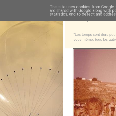
This site uses cookies from Google t
are shared with Google along with p
statistics, and to detect and addres
Là où je suis née
"Les temps sont durs pour 
vous-même, tous les autre