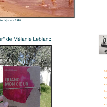
alos, Mykonos 1978
Là où 
" de Mélanie Leblanc
Des a
Al
An
An
Ap
Ar
Ar