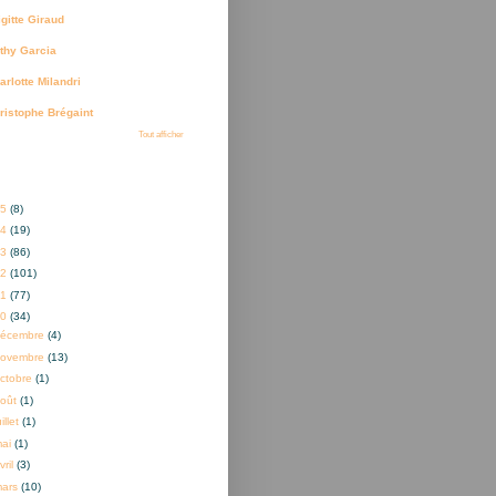
igitte Giraud
thy Garcia
arlotte Milandri
ristophe Brégaint
Tout afficher
ves
25
(8)
24
(19)
23
(86)
22
(101)
21
(77)
20
(34)
décembre
(4)
novembre
(13)
ctobre
(1)
oût
(1)
uillet
(1)
mai
(1)
vril
(3)
mars
(10)