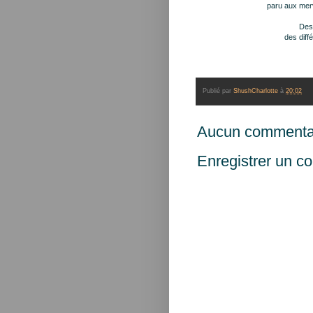
paru aux merv
Des
des diff
Publié par
ShushCharlotte
à
20:02
Aucun commentai
Enregistrer un c