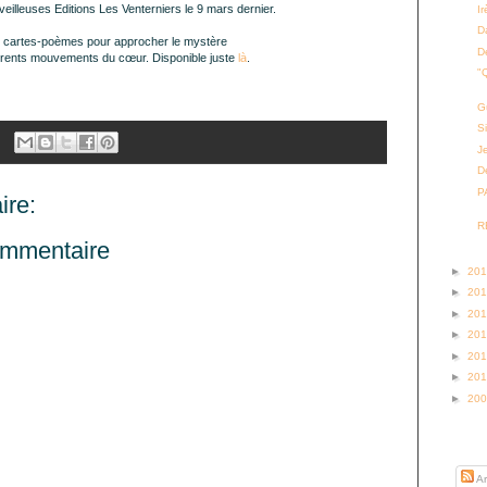
eilleuses Editions Les Venterniers le 9 mars dernier
.
I
D
 cartes-poèmes pour approcher le mystère
D
érents mouvements du cœur. Disponible juste
là
.
"
G
S
J
D
P
re:
R
ommentaire
►
20
►
20
►
20
►
20
►
20
►
20
►
20
S’abo
Ar