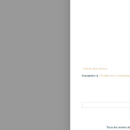
Article plus récent
Inscription à :
Publier les commentai
Rechercher dans ce blog
Tous les textes 