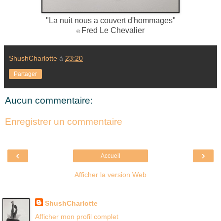
"La nuit nous a couvert d'hommages"
Fred Le Chevalier
©
ShushCharlotte
à
23:20
Partager
Aucun commentaire:
Enregistrer un commentaire
‹
›
Accueil
Afficher la version Web
Là où je suis née
ShushCharlotte
Afficher mon profil complet