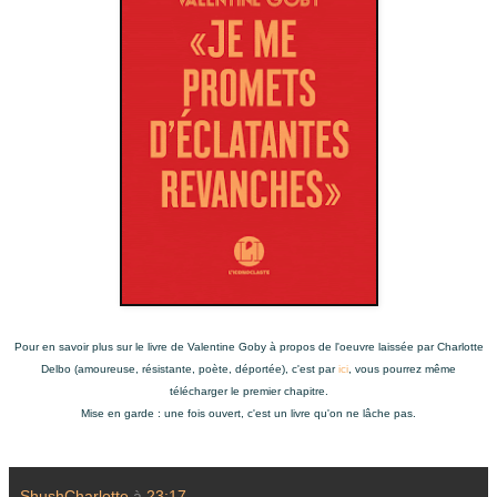
Pour en savoir plus sur le livre de Valentine Goby à propos de l'oeuvre laissée par Charlotte
Delbo (amoureuse, résistante, poète, déportée), c'est par
ici
, vous pourrez même
télécharger le premier chapitre.
Mise en garde :
une fois ouvert,
c'est un livre qu'on ne lâche pas.
ShushCharlotte
à
23:17