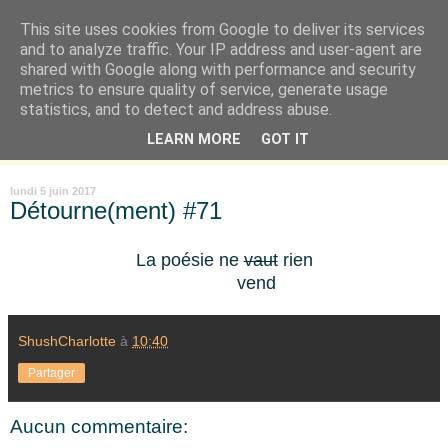
This site uses cookies from Google to deliver its services
Là où je suis née
and to analyze traffic. Your IP address and user-agent are
shared with Google along with performance and security
metrics to ensure quality of service, generate usage
"Les temps sont durs pour les rêveurs" mais shush shush,
statistics, and to detect and address abuse.
j'ai le cœur à l'affût et j'ouvre mon carnet de peau. « Soyez
LEARN MORE
GOT IT
vous-même, tous les autres sont déjà pris. » Oscar Wilde
lundi 5 juin 2017
Détourne(ment) #71
La poésie ne
vaut
rien
vend
ShushCharlotte
à
10:40
Partager
Aucun commentaire: