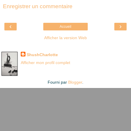
Enregistrer un commentaire
‹
›
Accueil
Afficher la version Web
Là où je suis née
ShushCharlotte
Afficher mon profil complet
Fourni par
Blogger
.