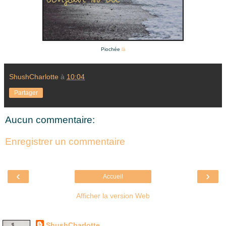
Piochée
là
ShushCharlotte
à
10:04
Partager
Aucun commentaire:
Enregistrer un commentaire
‹
›
Accueil
Afficher la version Web
Là où je suis née
ShushCharlotte