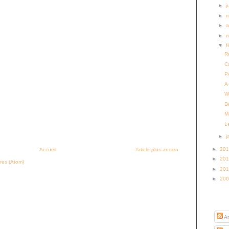
►
j
►
►
a
►
▼
f
R
C
P
A
W
D
M
L
►
j
►
20
Accueil
Article plus ancien
►
20
res (Atom)
►
20
►
20
S’abo
Ar