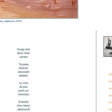
alos, Mykonos 1978
Là où 
Gorge tarit
deux mois
durant
Ta peau
Des a
brioche
poussant
Al
dedans
An
Le vent
du jour
An
porte un
murmure
Ap
Eclosion
Ar
d’un retour
abasourdi
Ar