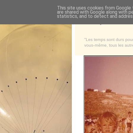
This site uses cookies from Google t
are shared with Google along with p
statistics, and to detect and addres
Là où je suis née
"Les temps sont durs pour 
vous-même, tous les autre