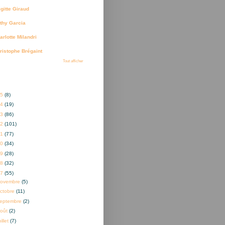
igitte Giraud
thy Garcia
arlotte Milandri
ristophe Brégaint
Tout afficher
ves
25
(8)
24
(19)
23
(86)
22
(101)
21
(77)
20
(34)
19
(28)
18
(32)
17
(55)
novembre
(5)
ctobre
(11)
eptembre
(2)
oût
(2)
uillet
(7)