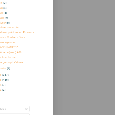
uin
(3)
mai
(4)
vril
(5)
mars
(7)
évrier
(8)
etenir une étoile
abaret poétique en Provence
errine Rouillon - Deux
 vos agendas
ANG RAMIREZ
étourne(ment) #66
a bouche tue
es gens qui s'aiment
anvier
(1)
16
(347)
15
(456)
14
(7)
01
(1)
nner à
ticles