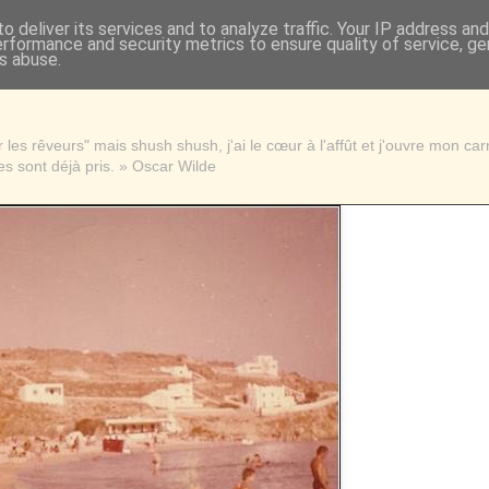
o deliver its services and to analyze traffic. Your IP address an
erformance and security metrics to ensure quality of service, g
s abuse.
les rêveurs" mais shush shush, j'ai le cœur à l'affût et j'ouvre mon ca
s sont déjà pris. » Oscar Wilde