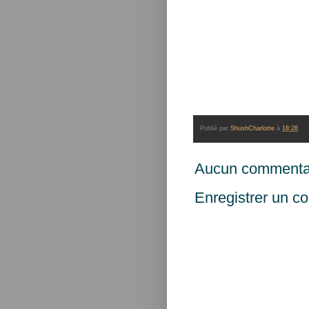
Publié par
ShushCharlotte
à
18:28
Aucun commentai
Enregistrer un c