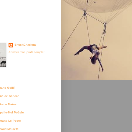
je suis née
ShushCharlotte
Afficher mon profil complet
uteurs
bane Gellé
na de Sandre
toine Maine
pelle-Moi Poésie
mand Le Poete
naud Maisetti