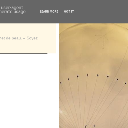
d user-agent
enerate usage
LEARN MORE
GOT IT
rnet de peau. « Soyez