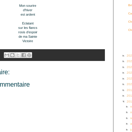
Br
Mon sourire
d’hiver
Ca
est ardent
Ch
Eclatant
sur les flancs
Ch
rosis d’espoir
de ma Sainte
Victoire
Archi
►
20
►
20
►
20
re:
►
20
►
20
ommentaire
►
20
►
20
►
20
▼
20
►
►
o
►
s
►
a
►
j