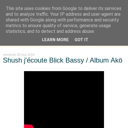
This site uses cookies from Google to deliver its services
Là où je suis née
and to analyze traffic. Your IP address and user-agent are
shared with Google along with performance and security
metrics to ensure quality of service, generate usage
"Les temps sont durs pour les rêveurs" mais shush shush,
statistics, and to detect and address abuse.
j'ai le cœur à l'affût et j'ouvre mon carnet de peau. « Soyez
LEARN MORE
GOT IT
vous-même, tous les autres sont déjà pris. » Oscar Wilde
vendredi 20 mai 2016
Shush j'écoute Blick Bassy / Album Akö