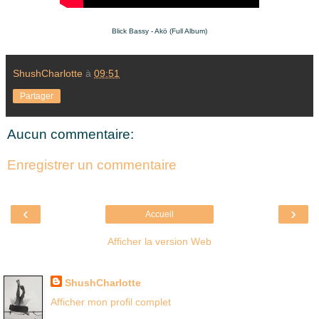
Blick Bassy - Akö (Full Album)
ShushCharlotte
à
09:51
Partager
Aucun commentaire:
Enregistrer un commentaire
‹
›
Accueil
Afficher la version Web
Là où je suis née
ShushCharlotte
Afficher mon profil complet