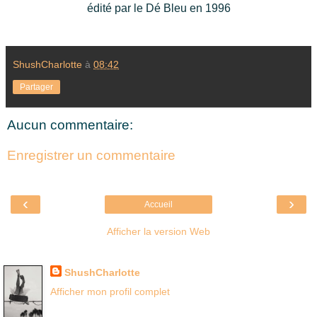
édité par le Dé Bleu en 1996
ShushCharlotte
à
08:42
Partager
Aucun commentaire:
Enregistrer un commentaire
‹
›
Accueil
Afficher la version Web
Là où je suis née
ShushCharlotte
Afficher mon profil complet