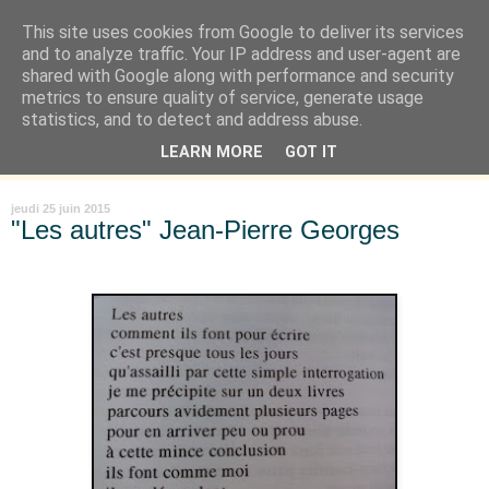
This site uses cookies from Google to deliver its services
Là où je suis née
and to analyze traffic. Your IP address and user-agent are
shared with Google along with performance and security
metrics to ensure quality of service, generate usage
"Les temps sont durs pour les rêveurs" mais shush shush,
statistics, and to detect and address abuse.
j'ai le cœur à l'affût et j'ouvre mon carnet de peau. « Soyez
LEARN MORE
GOT IT
vous-même, tous les autres sont déjà pris. » Oscar Wilde
jeudi 25 juin 2015
"Les autres" Jean-Pierre Georges