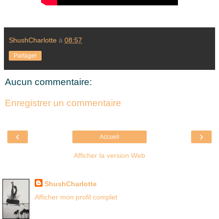
ShushCharlotte
à
08:57
Partager
Aucun commentaire:
Enregistrer un commentaire
‹
›
Accueil
Afficher la version Web
Là où je suis née
ShushCharlotte
Afficher mon profil complet