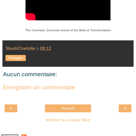
The Cinematic Orchestra Arrival of the Birds & Transformation
ShushCharlotte
à
09:13
Partager
Aucun commentaire:
Enregistrer un commentaire
‹
›
Accueil
Afficher la version Web
Là où je suis née