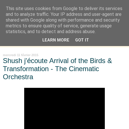
This site uses cookies from Google to deliver its services
Là où je suis née
and to analyze traffic. Your IP address and user-agent are
shared with Google along with performance and security
metrics to ensure quality of service, generate usage
"Les temps sont durs pour les rêveurs" mais shush shush,
statistics, and to detect and address abuse.
j'ai le cœur à l'affût et j'ouvre mon carnet de peau. « Soyez
LEARN MORE
GOT IT
vous-même, tous les autres sont déjà pris. » Oscar Wilde
mercredi 11 février 2015
Shush j'écoute Arrival of the Birds &
Transformation - The Cinematic
Orchestra